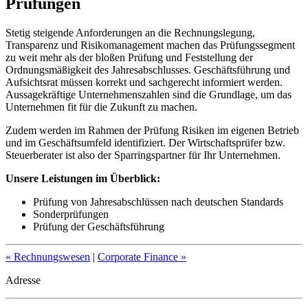
Prüfungen
Stetig steigende Anforderungen an die Rechnungslegung,
Transparenz und Risikomanagement machen das Prüfungssegment
zu weit mehr als der bloßen Prüfung und Feststellung der
Ordnungsmäßigkeit des Jahresabschlusses. Geschäftsführung und
Aufsichtsrat müssen korrekt und sachgerecht informiert werden.
Aussagekräftige Unternehmenszahlen sind die Grundlage, um das
Unternehmen fit für die Zukunft zu machen.
Zudem wer­den im Rah­men der Prü­fung Risi­ken im eige­nen Betrieb
und im Geschäft­s­um­feld iden­ti­fi­ziert. Der Wirt­schafts­prü­fer bzw.
Steuerberater ist also der Spar­ring­s­part­ner für Ihr Unter­neh­men.
Unsere Leistungen im Überblick:
Prüfung von Jahresabschlüssen nach deutschen Standards
Sonderprüfungen
Prüfung der Geschäftsführung
« Rechnungswesen
|
Corporate Finance »
Adresse